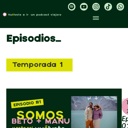
Episodios_
Temporada 1
Ep
1_
Ep
0